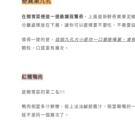
奇異果九孔
在開胃菜裡這一道最讓我驚奇
，上面是新鮮奇異果泥
分離處理放在下層，讓你可以選擇要不要吃，不需要
值得一提的是，
這個九孔大小是你一口塞進嘴裏，會
顆粒，口感富有層次。
紅糟鴨肉
是開胃菜的第二名!!!
鴨肉相當多汁鮮嫩，搭上淡淡鹹甜醬汁，相當唰嘴的
經不是同一個層次了。