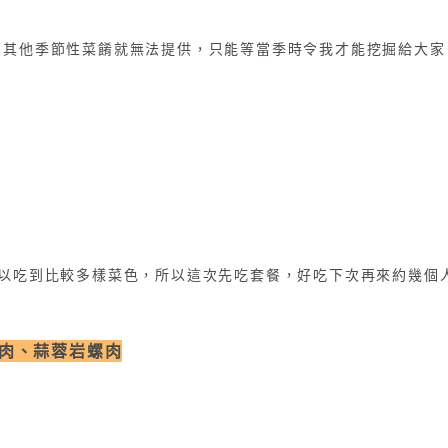
那其他季節性菜餚就無法提供，只能等當季時令我才能挖掘給大家
可以吃到比較多樣菜色，所以這次先吃套餐，好吃下次再來約幾個
肉、蒜蓉岩螺肉