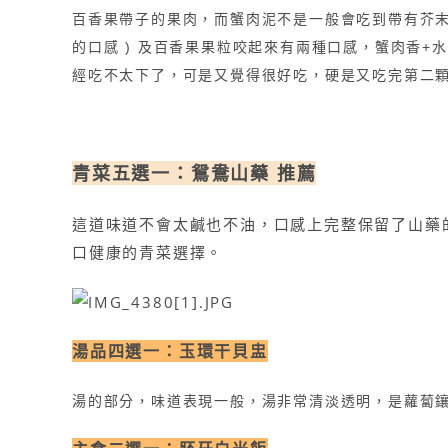
百香果帶子的果肉，而蟹肉泥不是一般會吃到帶有芥末
的口感 ) 及百香果果粒咬起來有兩種口感，蟹肉香+水果酸+
經吃不太下了，可是又覺得很好吃，硬是又吃完第二
青菜五選一：鴛鴦山藥 推薦
這道味道不會太鹹也不油，口感上完整保留了山藥
口健康的青菜選擇。
湯品四選一：玉環干貝盅
湯的部分，味道表現一般，湯非常清淡透明，是蘿蔔