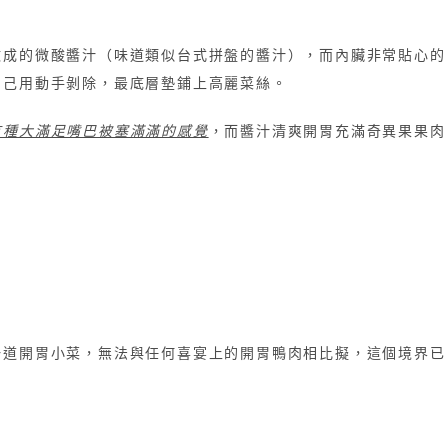
做成的微酸醬汁（味道類似台式拼盤的醬汁），而內臟非常貼心的
自己用動手剝除，最底層墊鋪上高麗菜絲。
有種大滿足嘴巴被塞滿滿的感覺
，而醬汁清爽開胃充滿奇異果果肉
一道開胃小菜，無法與任何喜宴上的開胃鴨肉相比擬，這個境界已