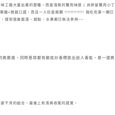
味工廠大量出產的那種，而是清爽的蟹肉味道 ( 尚保留蟹肉小
微甜口感，而且一人份是兩顆 !!!!!!!!!!!!! 我吃完第一顆已
、
、
顆，撐到我後面湯
甜點
水果都已無法參與~~
的爽脆度，同時蔥蒜都有徹底炒香釋放出迷人香氣，是一道爽
鑲嵌干貝的組合，最後上有清爽收尾的感覺。