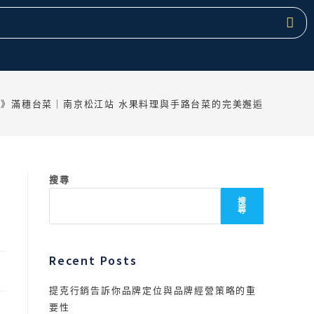
記》滿穗台菜｜南京松江站 水果料理與手路台菜的完美邂逅
搜尋
搜
尋
Recent Posts
提克行銷告訴你品牌定位與品牌經營策略的重
要性