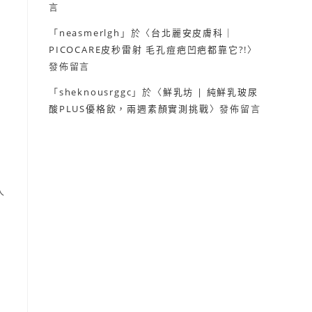
言
「
neasmerlgh
」於〈
台北麗安皮膚科｜
PICOCARE皮秒雷射 毛孔痘疤凹疤都靠它?!
〉
發佈留言
「
sheknousrggc
」於〈
鮮乳坊 | 純鮮乳玻尿
酸PLUS優格飲，兩週素顏實測挑戰
〉發佈留言
人