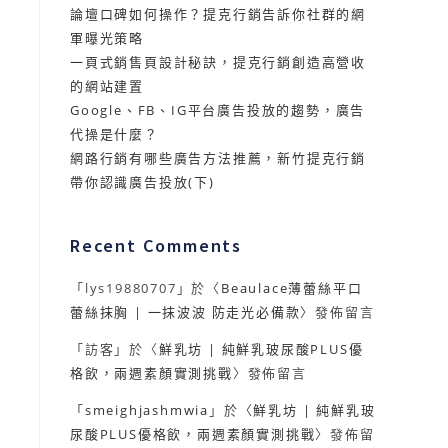
論壇口碑如何操作？提克行銷告訴你社群的網
軍曝光策略
一頁式銷售頁設計秘訣，提克行銷創造高營收
的網站建置
Google、FB、IG平台廣告投放的趨勢，廣告
代操是什麼？
網路行銷有哪些廣告方法推薦，新竹提克行銷
帶你認識廣告投放(下)
Recent Comments
「
lys19880707
」於〈
Beaulace薄蕾絲平口
蕾絲抹胸 | 一抹波波 防走光必備款
〉發佈留言
，
「
訪客
」於〈
鮮乳坊 | 純鮮乳玻尿酸PLUS優
格飲，兩週素顏實測挑戰
〉發佈留言
「
smeighjashmwia
」於〈
鮮乳坊 | 純鮮乳玻
尿酸PLUS優格飲，兩週素顏實測挑戰
〉發佈留