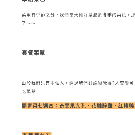
菜單有季節之分，我們當天剛好是屬於
冬季
的菜色，
了～～
套餐菜單
由於我們只有兩個人，經過我們討論後覺得2人套餐
吃單點！
開胃菜七選四：奇異果九孔、花雕醉雞、紅糟鴨