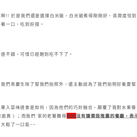
啊!! 於是我們還是選擇白米飯，白米飯煮得剛剛好，濕潤度恰到
接著一口，吃到好撐。
味道不錯，可惜已經飽到吃不下了。
知我們來慶生除了幫我們拍照外，還主動說為了我們拍照好看要幫
水果入菜味道會是如何，因為他們的巧妙融合，顛覆了我對水果餐
詭異 ) ；而我們˙家的老饕難得
首次
沒有嫌棄我推薦的餐廳，表
大鬆了一口氣~~