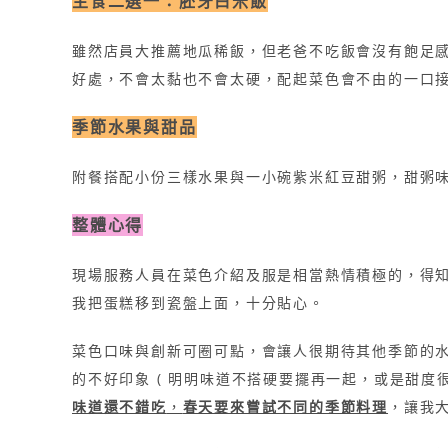
主食二選一：胚牙白米飯
雖然店員大推薦地瓜稀飯，但老爸不吃飯會沒有飽足感
好處，不會太黏也不會太硬，配起菜色會不由的一口
季節水果與甜品
附餐搭配小份三樣水果與一小碗紫米紅豆甜粥，甜粥
整體心得
現場服務人員在菜色介紹及服是相當熱情積極的，得
我把蛋糕移到瓷盤上面，十分貼心。
菜色口味與創新可圈可點，會讓人很期待其他季節的
的不好印象 ( 明明味道不搭硬要擺再一起，或是甜度很
味道還不錯吃
，
春天要來嘗試不同的季節料理
，讓我大