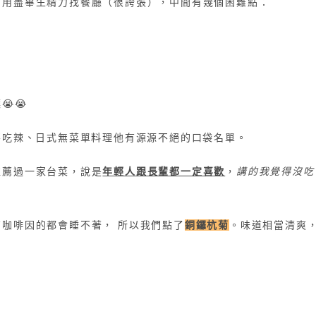
、用盡畢生精力找餐廳（很誇張），中間有幾個困難點：
）
😭
不吃辣、日式無菜單料理他有源源不絕的口袋名單。
推薦過一家台菜，說是
年輕人跟長輩都一定喜歡
，
講的我覺得沒吃
咖啡因的都會睡不著， 所以我們點了
銅鑼杭菊
。味道相當清爽