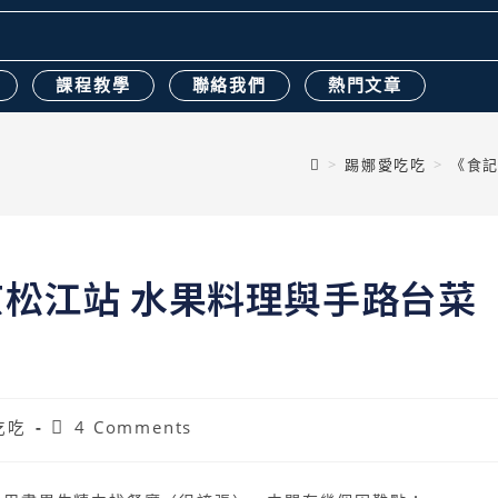
課程教學
聯絡我們
熱門文章
>
踢娜愛吃吃
>
《食
松江站 水果料理與手路台菜
吃吃
4 Comments