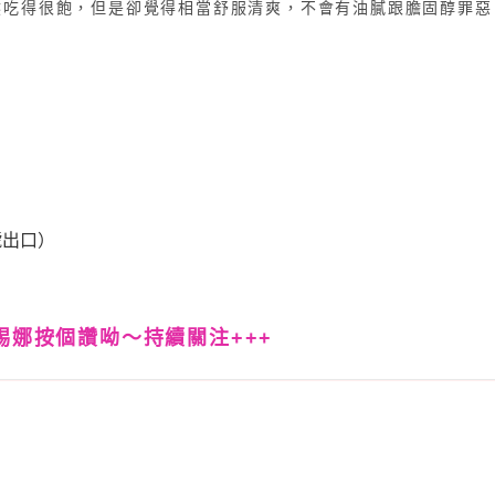
然吃得很飽，但是卻覺得相當舒服清爽，不會有油膩跟膽固醇罪惡
）
號出口
踢娜按個讚呦〜持續關注+++