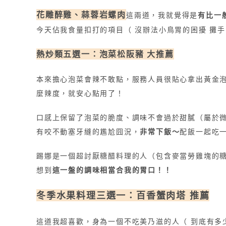
花雕醉雞、蒜蓉岩螺肉
這兩道，
我就覺得是
有比一
今天佔我食量扣打的項目（ 沒辦法小鳥胃的困擾 攤手
熱炒類五選一：泡菜松阪豬 大推薦
本來擔心泡菜會辣不敢點，服務人員很貼心拿出黃金
麼辣度，就安心點用了！
口感上保留了泡菜的脆度、調味不會過於甜膩（屬於
有咬不動塞牙縫的尷尬囧況，
非常下飯～
配飯一起吃
踢娜是一個超討厭糖醋料理的人（包含麥當勞雞塊的
想到
這一盤的調味相當合我的胃口！！
冬季水果料理三選一：百香蟹肉塔 推薦
這道我超喜歡，身為一個不吃美乃滋的人（ 到底有多