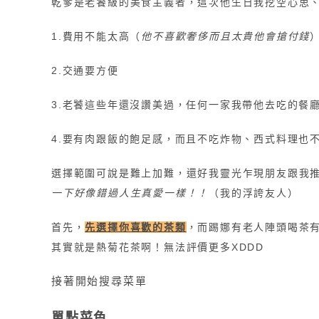
乾爹是老饕級的美食主義者，這次他生日我挖空心思
1.費用不能太高（
他不喜歡奢侈而且太貴他會搶付錢
2.交通要方便
3.老饕這些年還沒讚美過，任何一家我帶他去吃的餐廳
4.要有肉跟飯的飽足感，而且不吃炸物、西式料理也
選擇範圍可說是難上加難，還好我靈光乍現朋友跟我
一下好像錯過人生真愛一樣！！
（我的浮誇友人）
首先，
先選擇你喜歡的茶類
，而踢娜有老人陣頭喝茶有
其實就是熱菊花茶啊！無法評價更多XDDD
接著開始搜尋菜單
單點菜色