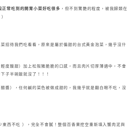
般正常吃到的開胃小菜好吃很多
，但不到驚艷的程度，被我歸類
 ）
泡菜招待我們吃看看，原來是屬於偏甜的台式黃金泡菜，幾乎沒什
微輕度酸甜）加上松阪豬脆脆的口感，而且肉片切厚薄適中，不會
一下子半碗飯就沒了！！！
糖醋醬），任何鹹的菜色被做成甜的，我幾乎就是翻白眼不吃，沒
少東西不吃 ），完全不會膩！整個百香果挖空重新填入蟹肉泥與