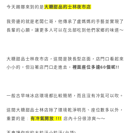
今天踢娜來到的是
大糖甜品的士林夜市店
我旁邊的就是老闆仁哥，他傳承了盧媽媽的手藝並實現了
長輩的心願，讓更多人可以在北部吃到他們家鄉的味道〜
大糖甜品士林夜市店，這間是狹長型店面，店門口看起來
小小的，但沿著店門口走進去，
裡面座位多達60個呢!!
一般古早味冰店環境都比較簡陋，而且沒有冷氣可以吹。
這間大糖甜品士林店除了環境乾淨明亮
、
座位數多以外，
重要的是 :
有冷氣開放 !!!
店內十分很涼爽〜〜
不會讓你吃的大粒汗小粒汗(台語)