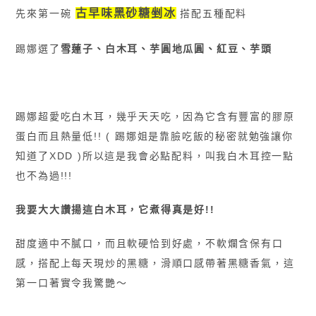
古早味黑砂糖剉冰
先來第一碗
搭配五種配料
踢娜選了
雪蓮子、白木耳、芋圓地瓜圓、紅豆、芋頭
踢娜超愛吃白木耳，幾乎天天吃，因為它含有豐富的膠原
蛋白而且熱量低!! ( 踢娜姐是靠臉吃飯的秘密就勉強讓你
知道了XDD )
所以這是我會必點配料，叫我白木耳控一點
也不為過!!!
我要大大讚揚這白木耳，它煮得真是好!!
甜度適中不膩口，而且軟硬恰到好處，不軟爛含保有口
感，
搭配上每天現炒的黑糖，滑順口感帶著黑糖香氣，這
第一口著實令我驚艷〜