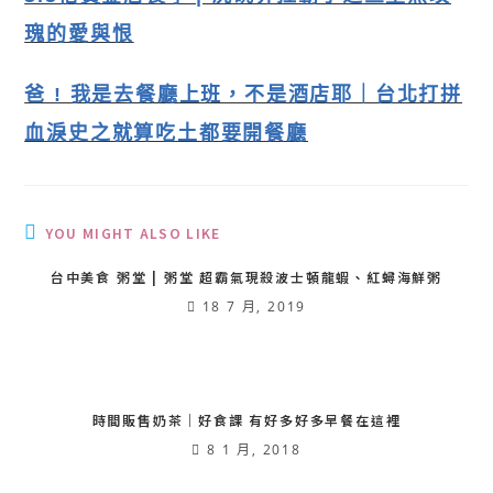
瑰的愛與恨
爸 ! 我是去餐廳上班，不是酒店耶｜台北打拼
血淚史之就算吃土都要開餐廳
YOU MIGHT ALSO LIKE
台中美食 粥堂 | 粥堂 超霸氣現殺波士頓龍蝦、紅蟳海鮮粥
18 7 月, 2019
時間販售奶茶｜好食課 有好多好多早餐在這裡
8 1 月, 2018