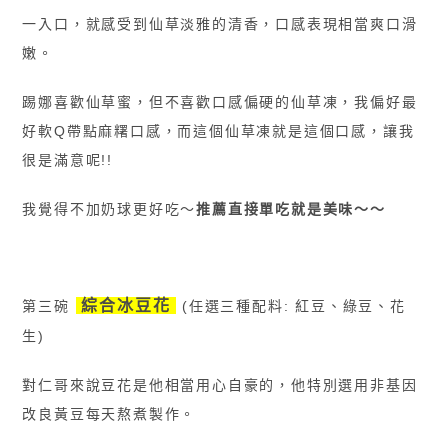
一入口，就感受到仙草淡雅的清香，口感表現相當爽口滑
嫩。
踢娜喜歡仙草蜜，但不喜歡口感偏硬的仙草凍，我偏好最
好軟Q帶點麻糬口感
，
而這個仙草凍就是這個口感，讓我
很是滿意呢!!
我覺得不加奶球更好吃
〜
推薦直接單吃就是美味〜〜
綜合冰豆花
第三碗
(任選三種配料: 紅豆、綠豆、花
生)
對仁哥來說豆花是他相當用心自豪的，他特別選用非基因
改良黃豆每天熬煮製作。