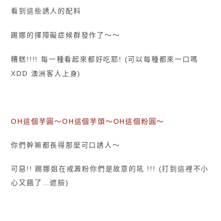
看到這些誘人的配料
踢娜的擇障礙症候群發作了〜〜
糟糕!!!! 每一種看起來都好吃耶! (可以每種都來一口嗎
XDD 澳洲客人上身)
OH這個芋圓〜OH這個芋頭〜OH這個粉圓〜
你們幹嘛都長得那麼可口誘人〜
可惡!! 踢娜姐在戒澱粉你們是故意的吼 !!! (打到這裡不小
心又餓了…遮臉)