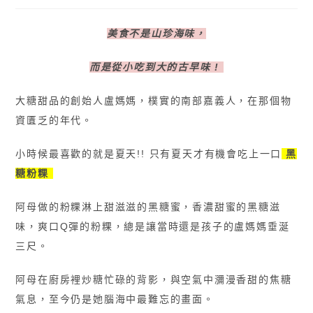
美食不是山珍海味，
而是從小吃到大的古早味 !
大糖甜品的創始人盧媽媽，樸實的南部嘉義人，在那個物
資匱乏的年代。
小時候最喜歡的就是夏天!!
只有夏天才有機會吃上一口
黑
糖粉粿
阿母做的粉粿淋上甜滋滋的黑糖蜜，香濃甜蜜的黑糖滋
味，爽口Q彈的粉粿，總是讓當時還是孩子的盧媽媽垂涎
三尺。
阿母在廚房裡炒糖忙碌的背影，與空氣中瀰漫香甜的焦糖
氣息，至今仍是她腦海中最難忘的畫面。