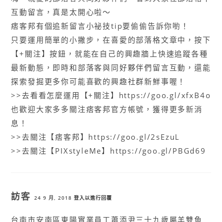
互動留言，真是太開心啦～
痞客邦有個追新留言小祕技tip要偷偷告訴你喲！
只要運用簡單的小撇步，在喜愛的部落格文章中，按下
【+關注】按鈕，就能在自己的興趣牆上快速追蹤各種
最新動態，即時和部落客與同好夥伴們留言互動，還能
探索發掘更多你可能喜歡的興趣社群新鮮事喔！
>>去看看怎麼運用【+關注】https://goo.gl/xfxB4o
也歡迎大家多多關注痞客邦官方帳號，獲得更多新消
息！
>>去關注【痞客邦】https://goo.gl/2sEzuL
>>去關注【PIXstyleMe】https://goo.gl/PBGd69
訪客
24 9 月, 2018
登入以進行回覆
台南市安南區東陽實業員工蕭添尹三十九歲屬羊雙魚