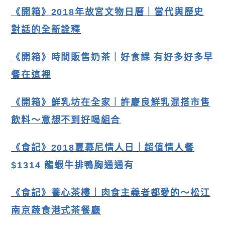
《開箱》2018年故宮文物日曆｜當代與歷史
對話的全新詮釋
《開箱》時間販售奶茶｜好食課 有好多好多早
餐在這裡
《開箱》
鮮乳坊在全家｜許慶良鮮乳混搭市售
飲料～意想不到好喝組合
《食記》2018夏慕尼情人日｜超值情人餐
$1314 龍蝦牛排鴨胸通通有
《食記》養心茶樓｜肉食主義者都愛的〜松江
南京蔬食港式茶餐廳