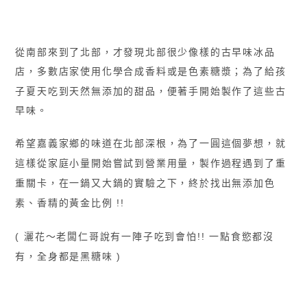
從南部來到了北部，才發現北部很少像樣的古早味冰品
店，
多數店家使用化學合成香料或是色素糖漿；
為了給孩
子夏天吃到天然無添加的甜品，便著手開始製作了這些古
早味。
希望嘉義家鄉的味道在北部深根，為了一圓這個夢想，就
這樣從家庭小量開始嘗試到營業用量，
製作過程遇到了重
重關卡，在一鍋又大鍋的實驗之下，終於找出無添加色
素、香精的黃金比例 !!
( 灑花〜老闆仁哥說有一陣子吃到會怕!! 一點食慾都沒
有，全身都是黑糖味 )