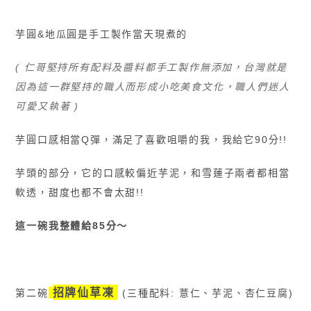
芋圓&地瓜圓是手工製作當天現煮的
( 仁哥堅持所有配料及醬料都手工製作無添加，台灣就是
因為這一群堅持的職人而形成小吃美食文化，職人們迷人
可愛又執著 )
芋圓口感相當Q彈，滿足了喜歡咀嚼的我，我給它90分!!
芋頭的部分，它的口感較偏近芋泥，和雪蓮子兩者都相當
軟透，甜度也都不會太甜!!
這一碗我整體給85分〜
招牌仙草凍
第二碗
(三種配料: 薏仁
、
芋泥
、
杏仁豆腐)