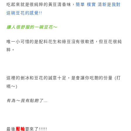
吃起來就是很純粹的黃豆清香味，
簡單 樸實 清新是我對
這碗豆花的感覺!!
讓人很舒服的一碗豆花
〜
唯一小可惜的是配料花生和綠豆沒有很軟透，但豆花很純
粹。
這裡的剉冰和豆花的誠意十足，是會讓你吃飽的份量 (打
嗝〜)
有為
〜我有點飽了…
最後
壓軸
要來了!!!!!