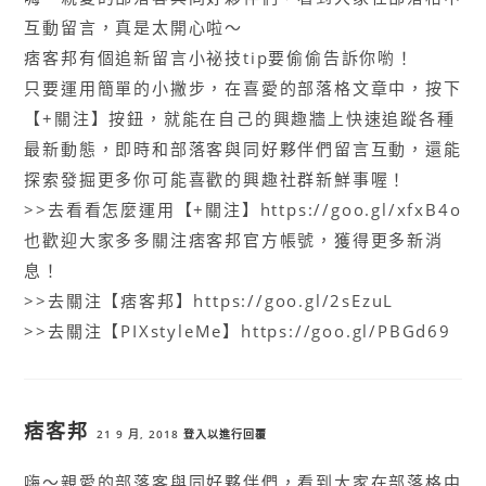
互動留言，真是太開心啦～
痞客邦有個追新留言小祕技tip要偷偷告訴你喲！
只要運用簡單的小撇步，在喜愛的部落格文章中，按下
【+關注】按鈕，就能在自己的興趣牆上快速追蹤各種
最新動態，即時和部落客與同好夥伴們留言互動，還能
探索發掘更多你可能喜歡的興趣社群新鮮事喔！
>>去看看怎麼運用【+關注】https://goo.gl/xfxB4o
也歡迎大家多多關注痞客邦官方帳號，獲得更多新消
息！
>>去關注【痞客邦】https://goo.gl/2sEzuL
>>去關注【PIXstyleMe】https://goo.gl/PBGd69
痞客邦
21 9 月, 2018
登入以進行回覆
嗨～親愛的部落客與同好夥伴們，看到大家在部落格中