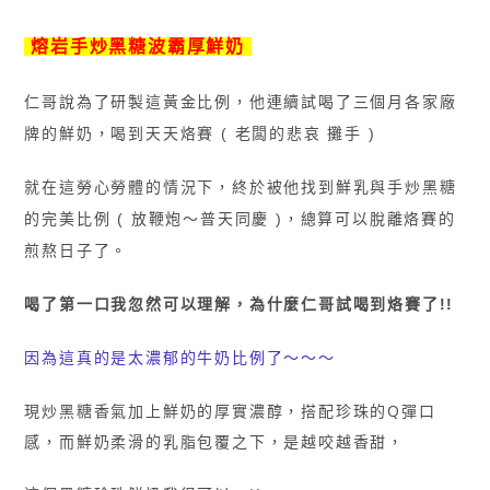
熔岩手炒黑糖波霸厚鮮奶
仁哥說為了研製這黃金比例，他連續試喝了三個月各家廠
牌的鮮奶，喝到天天烙賽 ( 老闆的悲哀 攤手 )
就在這勞心勞體的情況下，終於被他找到鮮乳與手炒黑糖
的完美比例 ( 放鞭炮〜普天同慶 )，總算可以脫離烙賽的
煎熬日子了。
喝了第一口我忽然可以理解，為什麼仁哥試喝到烙賽了!!
因為這真的是太濃郁的牛奶比例了〜〜〜
現炒黑糖香氣加上鮮奶的厚實濃醇，搭配珍珠的Q彈口
感，而鮮奶柔滑的乳脂包覆之下，是越咬越香甜，