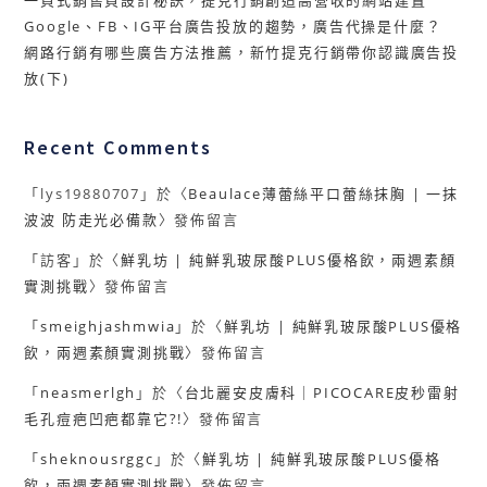
Google、FB、IG平台廣告投放的趨勢，廣告代操是什麼？
網路行銷有哪些廣告方法推薦，新竹提克行銷帶你認識廣告投
放(下)
Recent Comments
「
lys19880707
」於〈
Beaulace薄蕾絲平口蕾絲抹胸 | 一抹
波波 防走光必備款
〉發佈留言
「
訪客
」於〈
鮮乳坊 | 純鮮乳玻尿酸PLUS優格飲，兩週素顏
實測挑戰
〉發佈留言
「
smeighjashmwia
」於〈
鮮乳坊 | 純鮮乳玻尿酸PLUS優格
飲，兩週素顏實測挑戰
〉發佈留言
「
neasmerlgh
」於〈
台北麗安皮膚科｜PICOCARE皮秒雷射
毛孔痘疤凹疤都靠它?!
〉發佈留言
「
sheknousrggc
」於〈
鮮乳坊 | 純鮮乳玻尿酸PLUS優格
飲，兩週素顏實測挑戰
〉發佈留言