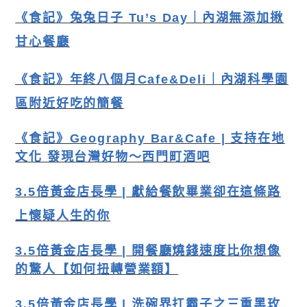
《食記》兔兔日子 Tu’s Day｜
內湖
無添加揪
甘心餐廳
《食記》年終八個月Cafe&Deli｜內湖科學園
區附近好吃的簡餐
《食記》Geography Bar&Cafe | 支持在地
文化 發現台灣好物～西門町酒吧
3.5倍黃金店長學 | 獻給餐飲畢業卻在這條路
上懷疑人生的你
3.5倍黃金店長學 | 開餐廳燒錢速度比你想像
的驚人【如何扭轉營業額】
3.5倍黃金店長學
| 洗碗界扛霸子之三重黑玫