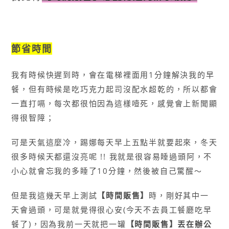
節省時間
我有時候快遲到時，會在電梯裡面用1分鐘解決我的早
餐，但有時候是吃巧克力起司沒配水超乾的，所以都會
一直打嗝，每次都很怕因為這樣噎死，感覺會上新聞顯
得很智障；
可是天氣這麼冷，踢娜每天早上五點半就要起來，冬天
很多時候天都還沒亮呢 !! 我就是很容易睡過頭阿，不
小心就會忘我的多睡了10分鐘，然後被自己驚醒
〜
但是我這幾天早上測試
【時間販售】
時，剛好其中一
天會過頭，可是就覺得很心安(今天不去員工餐廳吃早
餐了)，因為我前一天就把一罐
【時間販售】丟在辦公