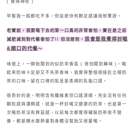
( 覺得神奇 )
早餐我一般都吃不多，但這麼快有飽足感讓我很驚訝。
老實說，我要喝下去的第一口真的非常害怕，實在是之前
這會是我覺得好喝
減肥減到對代餐害怕了!! 但沒想到，
&順口的代餐
〜
味道上，一開始聞到的似奶茶香氣 ( 很怕聞到藥味 )，喝
起來奶味十足卻又不失茶香味，我覺得整個很接近立頓奶
茶的口味，留在口裡的氣息是柔順的乳脂口感。
很奇妙的是，明明含有纖維素但口感滑順，完全沒有任何
顆粒感與濃稠感，就是一杯好喝又健康的奶茶，也是第一
次喝奶茶沒有罪惡感，以前每次都覺得罐裝奶茶很不營
養，都是糖水跟熱量對身體沒幫助又很愛喝。