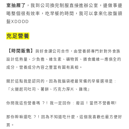
室抽屜了
，我到公司換完制服直接進辦公室，邊做事邊
喝整個很有效率，吃早餐的時間，我可以拿來化妝盤頭
髮XDDDD
充足營養
【時間販售】
與好食課公司合作，由營養師專門針對外食族
設計低熱量
、少負擔、維生素、礦物質、膳食纖維一應俱全的
成分，營養成分內容之豐富有圖有真相。
關於這點我是認同的，因為我腦袋裡最常備的早餐選項是 :
『火腿起司吐司、薯餅、巧克力厚片、雞塊』
你問我這些營養嗎 ? ! 我一定回你 : 廢話 ! 當然不營養啊!
那你幹嘛還吃 ? ! 因為不知道吃什麼，這個我喜歡也最方便好
買。