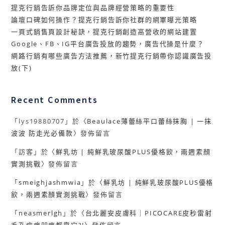
提克行銷告訴你品牌定位與品牌經營策略的重要性
論壇口碑如何操作？提克行銷告訴你社群的網軍曝光策略
一頁式銷售頁設計秘訣，提克行銷創造高營收的網站建置
Google、FB、IG平台廣告投放的趨勢，廣告代操是什麼？
網路行銷有哪些廣告方法推薦，新竹提克行銷帶你認識廣告投
放(下)
Recent Comments
「
lys19880707
」於〈
Beaulace薄蕾絲平口蕾絲抹胸 | 一抹
波波 防走光必備款
〉發佈留言
「
訪客
」於〈
鮮乳坊 | 純鮮乳玻尿酸PLUS優格飲，兩週素顏
實測挑戰
〉發佈留言
「
smeighjashmwia
」於〈
鮮乳坊 | 純鮮乳玻尿酸PLUS優格
飲，兩週素顏實測挑戰
〉發佈留言
「
neasmerlgh
」於〈
台北麗安皮膚科｜PICOCARE皮秒雷射