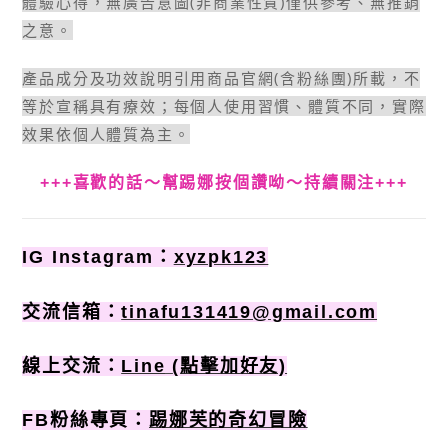
體驗心得，無廣告意圖(非商業性質)僅供參考、無推銷
之意。
產品成分及功效說明引用商品官網(含粉絲團)所載，不
等於宣稱具有療效；每個人使用習慣、體質不同，實際
效果依個人體質為主。
+++喜歡的話〜幫踢娜按個讚呦〜持續關注+++
IG Instagram：
xyzpk123
交流信箱：
tinafu131419@gmail.com
線上交流：
Line
(點擊加好友)
FB粉絲專頁：
踢娜芙的奇幻冒險