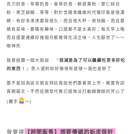
克力奶昔、草莓奶昔、香草奶昔、鮮蔬果粉、薏仁綜合
粉、黑芝麻糊…等等，對於含膳食纖維的代餐印象是很濃
稠、有好多渣渣要吞很久，而且很大杯、很快餓、而且要
碼有菜味、要碼有藥味，口感都不是太美好；每天早上喝
而且還要連續好幾個月都覺得生活乏味、人生厭世了
〜〜
眼神死
我曾經聽一個大姐說 : 『
我減是為了可以繼續吃更多好吃
的東西 !
』旁人還附和好像很有道理〜我也是醉了
要不是因為這次朋友拜託我說他們要募資上市，需要有認
真開箱文，不然這類型代餐已經無法打動踢娜姐的芳心了
(攤手
〜)
我覺得
【時間販售】想要傳遞的訴求很好