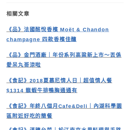
相關文章
《品》
法國酩悅香檳 Moët & Chandon
champagne 四款香檳佳釀
《品》金門酒廠｜年份系列高粱新上市〜丟係
愛呆丸哥涼啦
《食記》2018夏慕尼情人日｜超值情人餐
$1314 龍蝦牛排鴨胸通通有
《食記》年終八個月Cafe&Deli｜內湖科學園
區附近好吃的簡餐