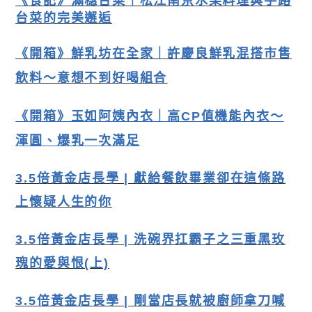
《食記》滿穗台菜｜松江南京水果料理與手路
台菜的完美邂逅
《開箱》
鮮乳坊在全家｜許慶良鮮乳混搭市售
飲料～意想不到好喝組合
《開箱》玉如阿姨內衣｜高CP值機能內衣〜
渾圓、爆乳一次滿足
3.5倍黃金店長學 | 獻給餐飲畢業卻在這條路
上懷疑人生的你
3.5倍黃金店長學
| 洗碗界扛霸子之三重黑玫
瑰的愛與恨(上)
3.5倍黃金店長學 | 剛當店長就被廚師拿刀喊