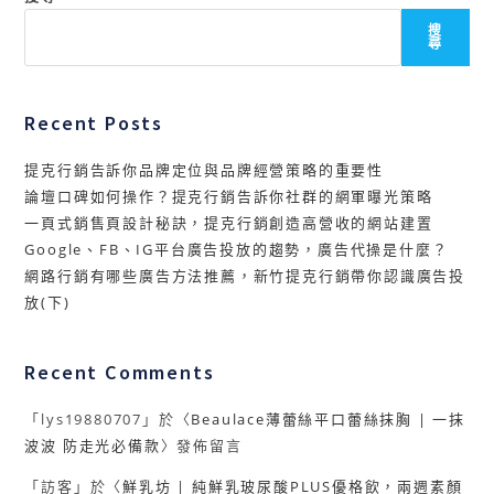
搜
尋
Recent Posts
提克行銷告訴你品牌定位與品牌經營策略的重要性
論壇口碑如何操作？提克行銷告訴你社群的網軍曝光策略
一頁式銷售頁設計秘訣，提克行銷創造高營收的網站建置
Google、FB、IG平台廣告投放的趨勢，廣告代操是什麼？
網路行銷有哪些廣告方法推薦，新竹提克行銷帶你認識廣告投
放(下)
Recent Comments
「
lys19880707
」於〈
Beaulace薄蕾絲平口蕾絲抹胸 | 一抹
波波 防走光必備款
〉發佈留言
「
訪客
」於〈
鮮乳坊 | 純鮮乳玻尿酸PLUS優格飲，兩週素顏