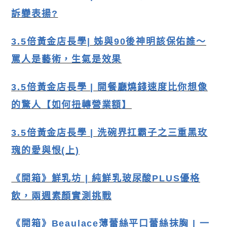
訴變表揚?
3.5倍黃金店長學| 姊與90後神明該保佑誰〜
罵人是藝術，生氣是
效果
3.5倍黃金店長學 | 開餐廳燒錢速度比你想像
的驚人【如何扭轉營業額】
3.5倍黃金店長學
| 洗碗界扛霸子之三重黑玫
瑰的愛與恨(上)
《開箱》鮮乳坊 | 純鮮乳玻尿酸PLUS優格
飲，兩週素顏實測挑戰
《開箱》Beaulace薄蕾絲平口蕾絲抹胸 | 一