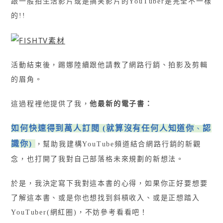
跟一般拍生活影片或是搞笑影片的YouTuber是完全不一樣
的!!
活動結束後，踢娜陸續跟他請教了網路行銷、拍影及剪輯
的眉角。
這過程裡
他提供了我，
他最新的電子書：
如何快速得到萬人訂閱 (就算沒有任何人知道你
認
、
識你)
，幫助我建構YouTube頻道結合網路行銷的新觀
念，也打開了我對自己部落格未來規劃的新想法。
於是，我決定寫下我對這本書的心得，如果你正好要想要
了解這本書
、
或是你也想找到斜槓收入
、
或是正想踏入
YouTuber(網紅圈)，不妨參考看看吧！