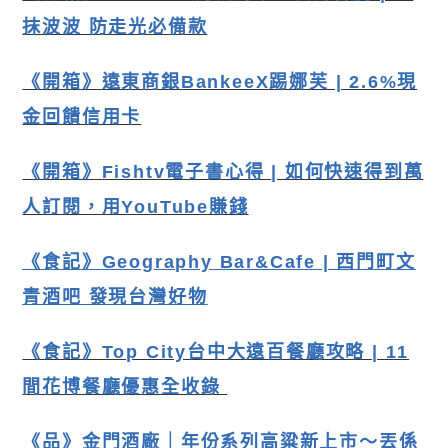
抹波波 防走光必備款
《開箱》
遠東商銀BankeeX踢娜芙 | 2.6%現
金回饋信用卡
《開箱》
Fishtv電子書心得 | 如何快速得到萬
人訂閱，用YouTube賺錢
《食記》Geography Bar&Cafe | 西門町文
青酒吧 發現台灣好物
《食記》Top City台中大遠百餐廳攻略 | 11
間花博餐廳優惠全收錄
《品》金門酒廠｜年份系列高粱新上市〜丟係