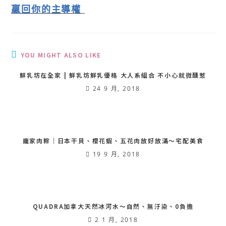
贏回你的主導權
YOU MIGHT ALSO LIKE
鮮乳坊在全家 | 鮮乳坊鮮乳優格 大人系組合 不小心就微醺惹
24 9 月, 2018
龐家肉粽｜日本干貝、櫻花蝦、五花肉放好放滿〜宅配美食
19 9 月, 2018
QUADRA加拿大天然冰河水〜自然、無汙染、0負擔
2 1 月, 2018