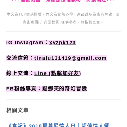
本文為TCY邀請體驗，內文為實際心得，產品說明為廠商解說，無
廣告意圖(非商業性質)僅供參考、無推銷之意。
IG Instagram：
xyzpk123
交流信箱：
tinafu131419@gmail.com
線上交流：
Line
(點擊加好友)
FB粉絲專頁：
踢娜芙的奇幻冒險
相關文章
《食記》2018夏慕尼情人日｜超值情人餐