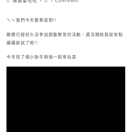
踢娜愛吃吃
1 Comment
ㄟ〜我們今天要煮菜耶!!
踢娜已經好久沒參加廚藝教室的活動，還沒開始我就有點
躍躍欲試了呢!!
今天找了個小助手陪我一起來玩耍