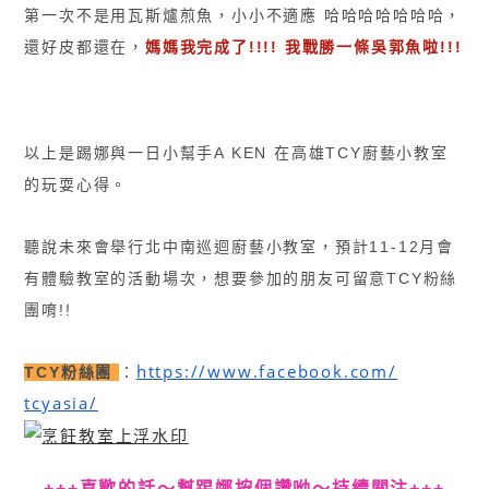
第一次不是
用瓦斯爐煎魚，小小不適應
哈哈哈哈哈哈哈，
還好皮都還在，
媽媽我完成了!!!! 我戰勝一條吳郭魚啦!!!
以上是踢娜與一日小幫手A KEN 在高雄TCY廚藝小教室
的玩耍心得。
聽說未來會舉行北中南巡迴廚藝小教室，預計11-12月會
有體驗教室的活動場次，
想要參加的朋友可留意TCY粉絲
團唷!!
https://www.facebook.com/
TCY粉絲團
：
tcyasia/
+++喜歡的話〜幫踢娜按個讚呦〜持續關注+++