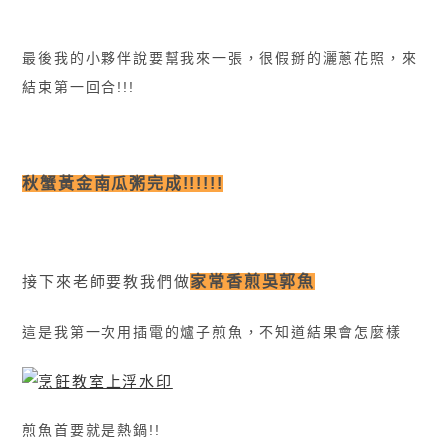
最後我的小夥伴說要幫我來一張，很假掰的灑蔥花照，來
結束第一回合!!!
秋蟹黃金南瓜粥完成!!!!!!
接下來老師要教我們做
家常香煎吳郭魚
這是我第一次用插電的爐子煎魚，不知道結果會怎麼樣
煎魚首要就是熱鍋!!