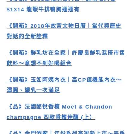
$1314 龍蝦牛排鴨胸通通有
《開箱》2018年故宮文物日曆｜當代與歷史
對話的全新詮釋
《開箱》
鮮乳坊在全家｜許慶良鮮乳混搭市售
飲料～意想不到好喝組合
《開箱》玉如阿姨內衣｜高CP值機能內衣〜
渾圓、爆乳一次滿足
《品》法國酩悅香檳 Moët & Chandon
champagne 四款香檳佳釀 (上
）
《品》金門酒廠｜年份系列高粱新上市〜丟係