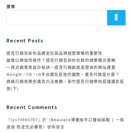
搜尋
搜
尋
Recent Posts
提克行銷告訴你品牌定位與品牌經營策略的重要性
論壇口碑如何操作？提克行銷告訴你社群的網軍曝光策略
一頁式銷售頁設計秘訣，提克行銷創造高營收的網站建置
Google、FB、IG平台廣告投放的趨勢，廣告代操是什麼？
網路行銷有哪些廣告方法推薦，新竹提克行銷帶你認識廣告投
放(下)
Recent Comments
「
lys19880707
」於〈
Beaulace薄蕾絲平口蕾絲抹胸 | 一抹
波波 防走光必備款
〉發佈留言