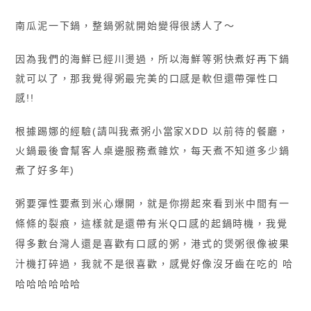
南瓜泥一下鍋，整鍋粥就開始變得很誘人了〜
因為我們的海鮮已經川燙過，所以海鮮等粥快煮好再下鍋
就可以了，那我覺得粥最完美的口感是軟但還帶彈性口
感!!
根據踢娜的經驗(請叫我煮粥小當家XDD
以前待
的餐廳，
火鍋最後會幫
客人桌邊服務煮雜炊，每天煮不知道多少鍋
煮了好多年)
粥要彈性要煮到米心爆開，就是你撈起來看到米中間有一
條條的裂痕，這樣就是還帶有米Q口感的起鍋時機，我覺
得多數台灣人還是喜歡有口感的粥，港式的煲粥很像被果
汁機打碎過，我就不是很喜歡，感覺好像沒牙齒在吃的 哈
哈哈哈哈哈哈