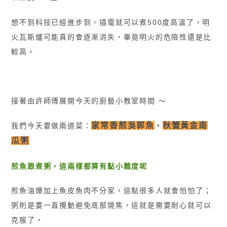
想不到科技已經進步到，插電就可以煮500度高溫了，明
火瓦斯爐可能真的會逐漸消失，畢竟明火的危險性還是比
較高。
接著由許師傅展開今天的廚藝小教室時間 〜
家常香煎吳郭魚
秋蟹黃金南
我們今天要做兩道菜：
、
瓜粥
煎魚跟煮粥，
這兩樣都算有點小難度呢
煎魚油爆加上魚皮魚肉不分家，這點很多人就會怕怕了；
粥則是要一直攪動避免底部燒焦，這就是需要耐心就可以
克服了。