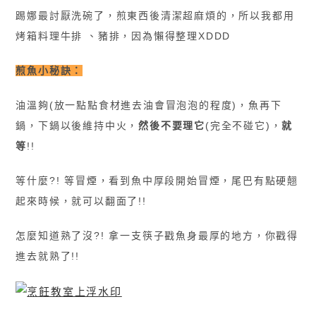
踢娜最討厭洗碗了，煎東西後清潔超麻煩的，所以我都用
烤箱料理牛排 、豬排，因為懶得整理XDDD
煎魚小秘訣
：
油溫夠(放一點點食材進去油會冒泡泡的程度)，魚再下
鍋，下鍋以後維持中火，
然後不要理它
(完全不碰它)，
就
等
!!
等什麼?! 等冒煙，看到魚中厚段開始冒煙，尾巴有點硬翹
起來時候，就可以翻面了!!
怎麼知道熟了沒?! 拿一支筷子戳魚身最厚的地方，你戳得
進去就熟了!!