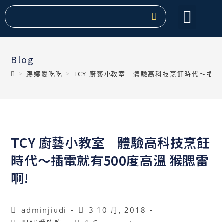
服務項目
關於提克
課程教學
聯絡我們
熱門文章
Blog
>
踢娜愛吃吃
>
TCY 廚藝小教室｜體驗高科技烹飪時代〜插電就
TCY 廚藝小教室｜體驗高科技烹飪
時代〜插電就有500度高溫 猴腮雷
啊!
adminjiudi
3 10 月, 2018